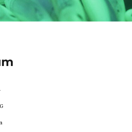
um
m
MG
n